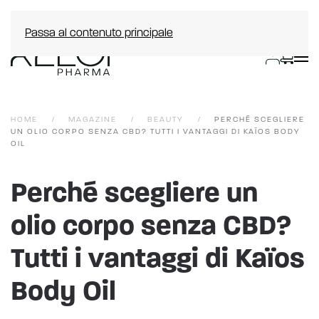
Passa al contenuto principale
HOME
MAGAZINE
BEAUTY
PERCHÉ SCEGLIERE
UN OLIO CORPO SENZA CBD? TUTTI I VANTAGGI DI KAÏOS BODY
OIL
Perché scegliere un
olio corpo senza CBD?
Tutti i vantaggi di Kaïos
Body Oil