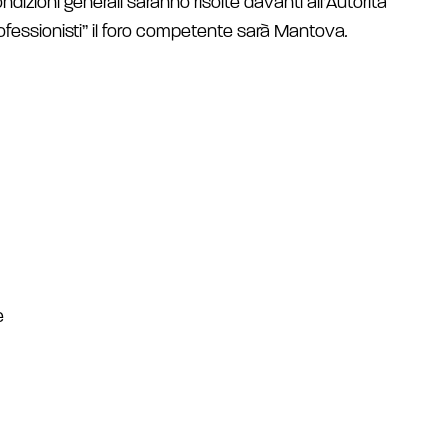
ndizioni generali saranno risolte davanti all’Autorità
professionisti” il foro competente sarà Mantova
.
e