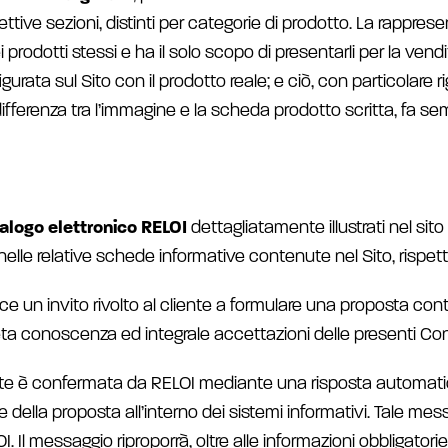
spettive sezioni, distinti per categorie di prodotto. La rappres
rodotti stessi e ha il solo scopo di presentarli per la vend
urata sul Sito con il prodotto reale; e ciò, con particolare ri
 differenza tra l’immagine e la scheda prodotto scritta, fa 
atalogo elettronico RELOI
dettagliatamente illustrati nel sito
nelle relative schede informative contenute nel Sito, rispet
ce un invito rivolto al cliente a formulare una proposta cont
a conoscenza ed integrale accettazioni delle presenti Cond
nte è confermata da RELOI mediante una risposta automatica
 della proposta all’interno dei sistemi informativi. Tale m
 messaggio riproporrà, oltre alle informazioni obbligatorie per