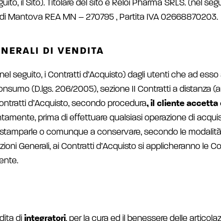
uito, il Sito). Titolare del sito è Reloi Pharma SRLS. (nel se
rese di Mantova REA MN – 270795 , Partita IVA 02668870203.
NERALI DI VENDITA
to (nel seguito, i Contratti d’Acquisto) dagli utenti che ad ess
nsumo (D.lgs. 206/2005), sezione II Contratti a distanza (a
Contratti d’Acquisto, secondo procedura
, il cliente accett
tentamente, prima di effettuare qualsiasi operazione di acquis
a stamparle o comunque a conservare, secondo le modalità pr
oni Generali, ai Contratti d’Acquisto si applicheranno le C
iente.
dita di
integratori
, per la cura ed il benessere delle articolazi