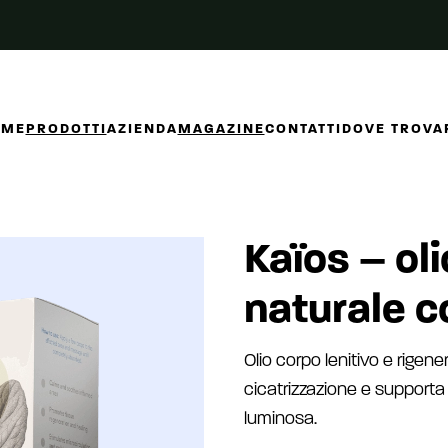
OME
PRODOTTI
AZIENDA
MAGAZINE
CONTATTI
DOVE TROVA
Kaïos – ol
naturale c
Olio corpo lenitivo e rigen
cicatrizzazione e supporta 
luminosa.