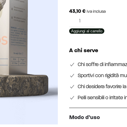
43,10
€
iva inclusa
Kaïos
quantità
Aggiungi al carrello
A chi serve
Chi soffre di infiammazi
Sportivi con rigidità 
Chi desidera favorire la
Pelli sensibili o irritate
Modo d’uso