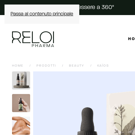
Scopri il tuo rituale di benessere a 360°
Passa al contenuto principale
H
HOME
PRODOTTI
BEAUTY
KAÏOS