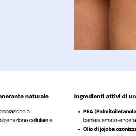
igenerante naturale
Ingredienti attivi di u
generazione e
PEA (Palmitoiletanol
ssigenazione cellulare e
barriera emato-encefal
Olio di jojoba ozonizz