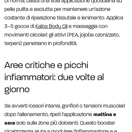
Di norma, basta una sola applicazione quotidiana su
pelle pulita e asciutta per mantenere un’azione
costante di riparazione tissutale e lenimento. Applica
3–5 gocce di
Kaïos Body Oil
e massaggia con
movimenti circolari: gli attivi (PEA, jojoba ozonizzato,
terpeni) penetrano in profondità.
Aree critiche e picchi
infiammatori: due volte al
giorno
Se avverti rossori intensi, gonfiori o tensioni muscolari
dopo l’allenamento, ripeti l’applicazione
mattina e
sera
solo sulle zone più doloranti. Questo booster
cicatrizzante aiuta a modulare l’infiammazione e a