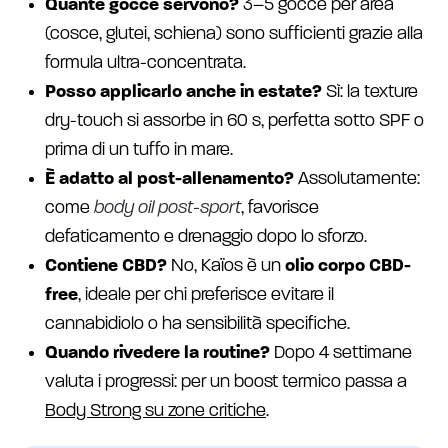
Quante gocce servono?
3–5 gocce per area
(cosce, glutei, schiena) sono sufficienti grazie alla
formula ultra-concentrata.
Posso applicarlo anche in estate?
Sì: la texture
dry-touch si assorbe in 60 s, perfetta sotto SPF o
prima di un tuffo in mare.
È adatto al post-allenamento?
Assolutamente:
come
body oil post-sport
, favorisce
defaticamento e drenaggio dopo lo sforzo.
Contiene CBD?
No, Kaïos è un
olio corpo CBD-
free
, ideale per chi preferisce evitare il
cannabidiolo o ha sensibilità specifiche.
Quando rivedere la routine?
Dopo 4 settimane
valuta i progressi: per un boost termico passa a
Body Strong su zone critiche
.