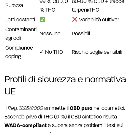
99 % CBD, 0
60-80 % CBD + tracce
Purezza
% THC
terpeni/THC
Lotti costanti
variabilità cultivar
Contaminanti
Nessuno
Possibili
agricoli
Compliance
✓ No THC
Rischio soglie sensibili
doping
Profili di sicurezza e normativa
UE
Il
Reg. 1223/2009
ammette il
CBD puro
nei cosmetici.
Essendo privo di THC (
0 %
) il CBD sintetico risulta
WADA-compliant
e supera senza problemi i test sui