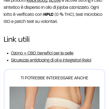
Nei prodotti
Reloil Body
,
Active
e Active Strong il CBD
sintetico è disperso in olio di jojoba ozonizzato. Ogni
lotto è verificato con
HPLC
(0 % THC), test microbico
ISO e patch test su volontari.
Link utili
Ozono + CBD: benefici per la pelle
Sicurezza antidoping di oli e integratori Reloi
TI POTREBBE INTERESSARE ANCHE