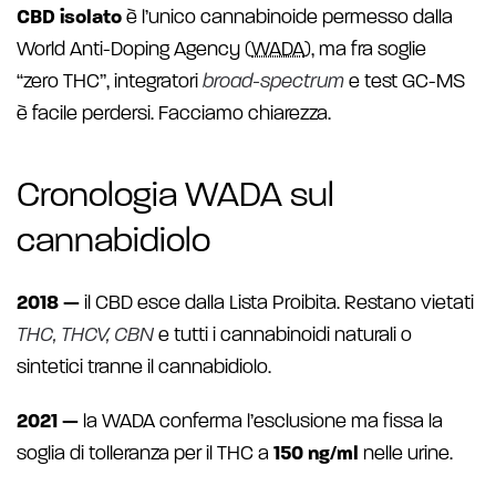
CBD isolato
è l’unico cannabinoide permesso dalla
World Anti-Doping Agency (
WADA
), ma fra soglie
“zero THC”, integratori
broad-spectrum
e test GC-MS
è facile perdersi. Facciamo chiarezza.
Cronologia WADA sul
cannabidiolo
2018 —
il CBD esce dalla Lista Proibita. Restano vietati
THC, THCV, CBN
e tutti i cannabinoidi naturali o
sintetici tranne il cannabidiolo.
2021 —
la WADA conferma l’esclusione ma fissa la
soglia di tolleranza per il THC a
150 ng/ml
nelle urine.